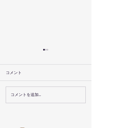
コメント
虫対策キャンプ
コメントを追加…
手ぶらで楽しめるキャン
プセットプラン