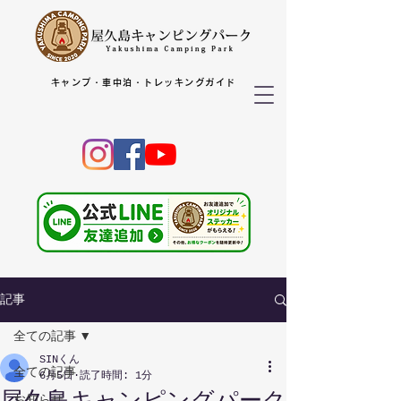
キャンプ・車中泊・トレッキングガイド
記事
全ての記事
SINくん
全ての記事
6月5日
読了時間: 1分
屋久島キャンピングパーク
お知らせ