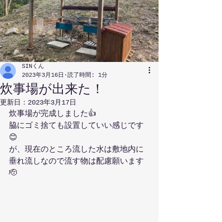
SINくん
2023年3月16日
読了時間: 1分
炊事場が出来た！
更新日：
2023年3月17日
炊事場が完成しました👍
脇にゴミ捨ても設置していい感じです
😊
が、現在のところ流した水は敷地内に
垂れ流しなので流す物は配慮願います
🫡