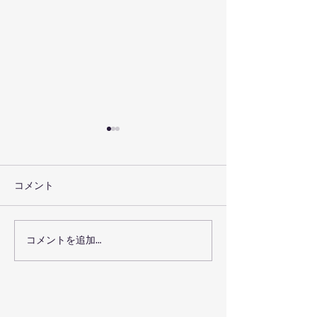
コメント
虫対策キャンプ
コメントを追加…
手ぶらで楽しめるキャン
プセットプラン